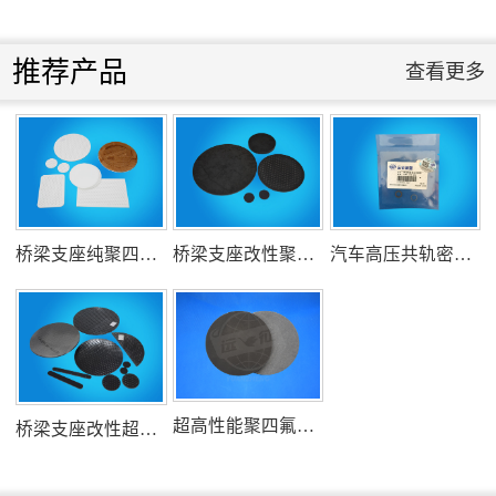
式...
推荐产品
查看更多
氟塑料行业兴氟沙龙...
组织客户体验深州蜜桃采摘...
衡水市委书记新项目开发参观...
桥梁支座纯聚四氟乙烯滑板
桥梁支座改性聚四氟乙烯滑板
汽车高压共轨密封圈
消防小组训练...
衡水安全局长参观...
超高性能聚四氟乙烯滑板
桥梁支座改性超高分子量聚乙烯滑板