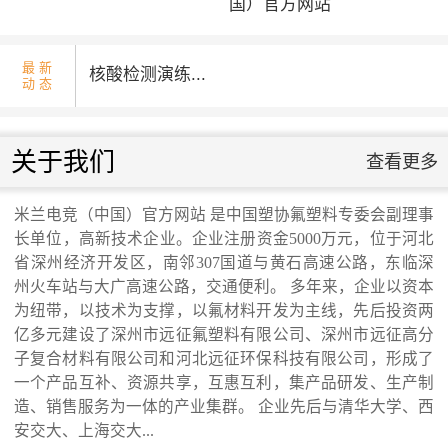
国）官方网站
米兰电竞（中国）
官方网站
最 新
核酸检测演练...
动 态
米兰电竞（中国）
官方网站
国庆升旗仪式...
关于我们
查看更多
省发改委领导来我公司调研走访...
米兰电竞（中国）官方网站 是中国塑协氟塑料专委会副理事
长单位，高新技术企业。企业注册资金5000万元，位于河北
交通运输行业标准《桥梁支座用高分子材料
省深州经济开发区，南邻307国道与黄石高速公路，东临深
州火车站与大广高速公路，交通便利。 多年来，企业以资本
为纽带，以技术为支撑，以氟材料开发为主线，先后投资两
滑板》 送审稿审查会在京召开...
亿多元建设了深州市远征氟塑料有限公司、深州市远征高分
子复合材料有限公司和河北远征环保科技有限公司，形成了
河北省科学院与远征环保科技有限公司能源
一个产品互补、资源共享，互惠互利，集产品研发、生产制
造、销售服务为一体的产业集群。 企业先后与清华大学、西
安交大、上海交大...
与环境新材料成果转化基地签约暨揭牌仪