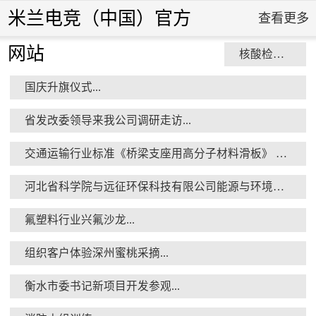
米兰电竞（中国）官方
查看更多
网站
核酸检测演练...
国庆升旗仪式...
省发改委领导来我公司调研走访...
交通运输行业标准《桥梁支座用高分子材料滑板》 送审稿审查会在京召开...
河北省科学院与远征环保科技有限公司能源与环境新材料成果转化基地签约暨揭牌仪式...
氟塑料行业兴氟沙龙...
组织客户体验深州蜜桃采摘...
衡水市委书记新项目开发参观...