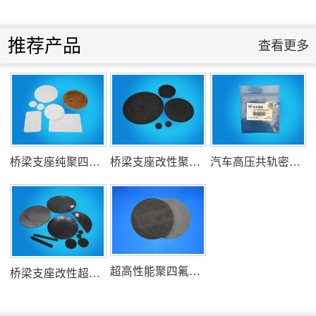
式...
推荐产品
查看更多
氟塑料行业兴氟沙龙...
组织客户体验深州蜜桃采摘...
衡水市委书记新项目开发参观...
桥梁支座纯聚四氟乙烯滑板
桥梁支座改性聚四氟乙烯滑板
汽车高压共轨密封圈
消防小组训练...
衡水安全局长参观...
超高性能聚四氟乙烯滑板
桥梁支座改性超高分子量聚乙烯滑板