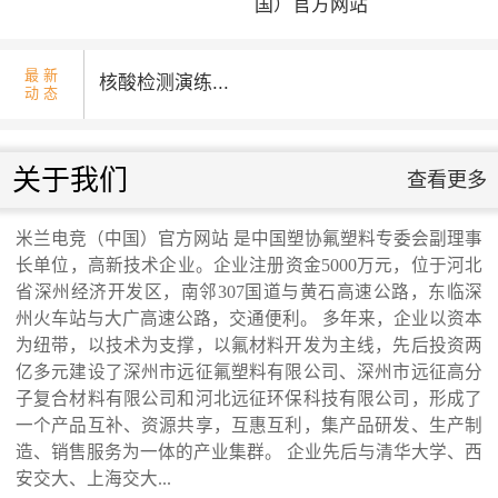
国）官方网站
米兰电竞（中国）
官方网站
最 新
核酸检测演练...
动 态
米兰电竞（中国）
官方网站
国庆升旗仪式...
关于我们
查看更多
省发改委领导来我公司调研走访...
米兰电竞（中国）官方网站 是中国塑协氟塑料专委会副理事
长单位，高新技术企业。企业注册资金5000万元，位于河北
交通运输行业标准《桥梁支座用高分子材料
省深州经济开发区，南邻307国道与黄石高速公路，东临深
州火车站与大广高速公路，交通便利。 多年来，企业以资本
为纽带，以技术为支撑，以氟材料开发为主线，先后投资两
滑板》 送审稿审查会在京召开...
亿多元建设了深州市远征氟塑料有限公司、深州市远征高分
子复合材料有限公司和河北远征环保科技有限公司，形成了
河北省科学院与远征环保科技有限公司能源
一个产品互补、资源共享，互惠互利，集产品研发、生产制
造、销售服务为一体的产业集群。 企业先后与清华大学、西
安交大、上海交大...
与环境新材料成果转化基地签约暨揭牌仪