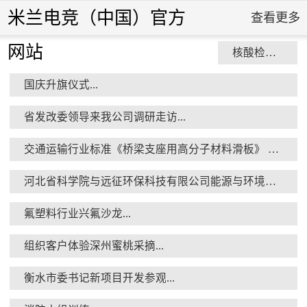
米兰电竞（中国）官方
查看更多
网站
核酸检测演练...
国庆升旗仪式...
省发改委领导来我公司调研走访...
交通运输行业标准《桥梁支座用高分子材料滑板》 送审稿审查会在京召开...
河北省科学院与远征环保科技有限公司能源与环境新材料成果转化基地签约暨揭牌仪式...
氟塑料行业兴氟沙龙...
组织客户体验深州蜜桃采摘...
衡水市委书记新项目开发参观...